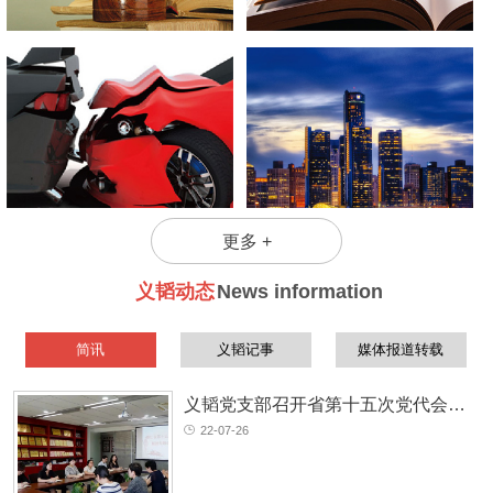
不必
更多 +
义韬动态
News information
简讯
义韬记事
媒体报道转载
义韬党支部召开省第十五次党代会精神专题学习会
22-07-26