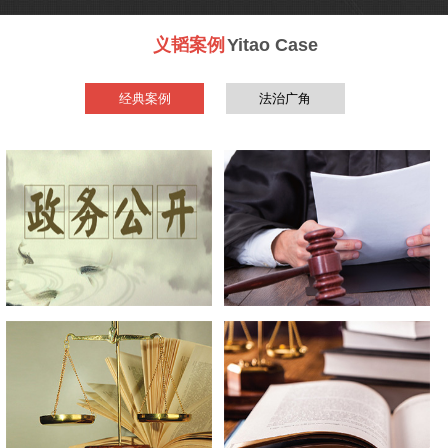
义韬案例
Yitao Case
经典案例
法治广角
一案