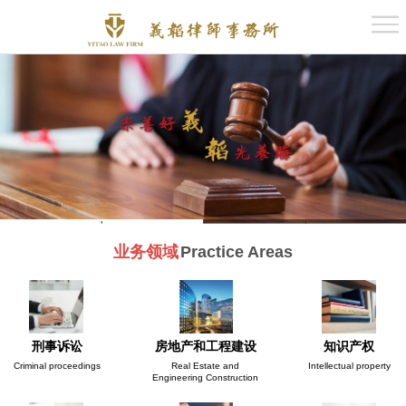
网站首页
关于义韬
义韬律师
1
2
义韬动态
业务领域
Practice Areas
义韬案例
刑事诉讼
房地产和工程建设
知识产权
Criminal proceedings
Real Estate and
Intellectual property
Engineering Construction
党支部建