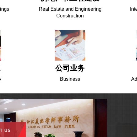
ings
Real Estate and Engineering
Int
Construction
庭
公司业务
y
Business
Ad