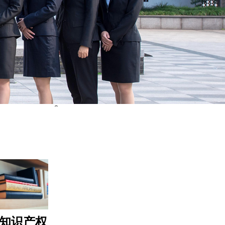
义韬动态
义韬案例
2
党支部建
知识产权