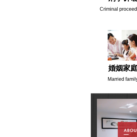
Criminal proceed
婚姻家
Married famil