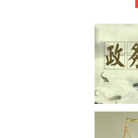
《从马某诉王某、A公司股权纠纷一案
引发的思考》