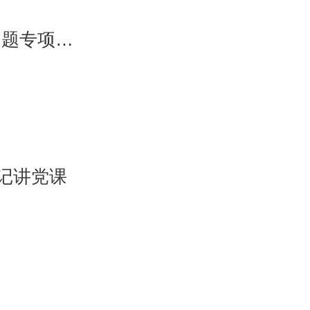
义韬所召开“律师行业突出问题专项治理动员部署大会”
记讲党课