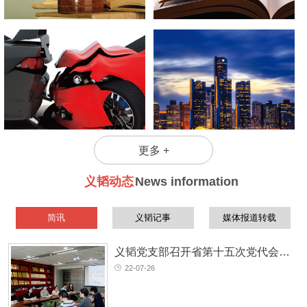
不必
更多 +
义韬动态
News information
简讯
义韬记事
媒体报道转载
义韬党支部召开省第十五次党代会精神专题学习会
22-07-26