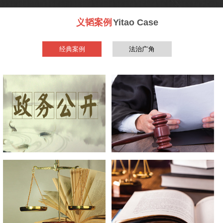
义韬案例
Yitao Case
经典案例
法治广角
一案