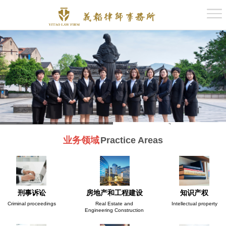
网站首页
关于义韬
义韬律师
1
2
义韬动态
业务领域
Practice Areas
义韬案例
刑事诉讼
房地产和工程建设
知识产权
Criminal proceedings
Real Estate and
Intellectual property
Engineering Construction
党支部建